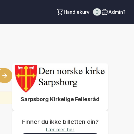
Handlekurv
0
Admin?
Sarpsborg Kirkelige Fellesråd
Finner du ikke billetten din?
Lær mer her